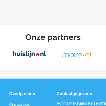
Onze partners
Overig menu
Contactgegevens
Adfinis Makelaars Keizerstra
Ons aanbod