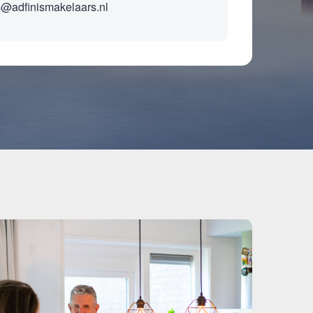
o@adfinismakelaars.nl