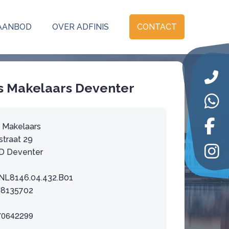
AANBOD
OVER ADFINIS
CONTACT
is Makelaars Deventer
s Makelaars
straat 29
D Deventer
NL8146.04.432.B01
08135702
70642299