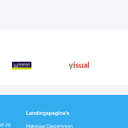
Landingspagina's
at 29
Makelaar Diepenveen