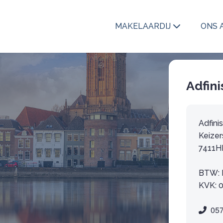
MAKELAARDIJ
ONS 
Adfin
Adfini
Keizer
7411H
BTW: 
KVK: 
05