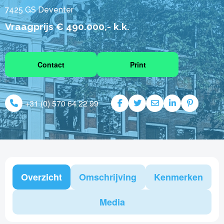
7425 GS Deventer
Vraagprijs € 490.000,- k.k.
Contact
Print
+31 (0) 570 64 22 99
Overzicht
Omschrijving
Kenmerken
Media