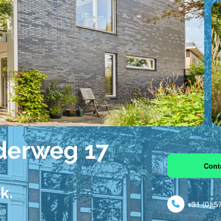
jderweg 17
Cont
k.
+31 (0) 5