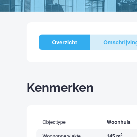
Overzicht
Omschrijvin
Kenmerken
Objecttype
Woonhuis
2
Woonoppervlakte
145 m