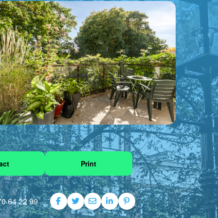
act
Print
70 64 22 99