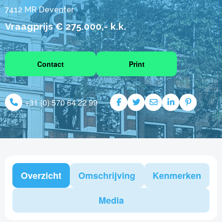
7412 MR Deventer
Vraagprijs € 275.000,- k.k.
Contact
Print
+31 (0) 570 64 22 99
Overzicht
Omschrijving
Kenmerken
Media