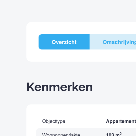
Overzicht
Omschrijvin
Kenmerken
Objecttype
Appartement
2
Woonoppervlakte
103 m