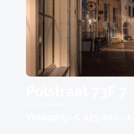
Polstraat 73F 7
7411 KX Deventer
Vraagprijs € 475.000,- k.