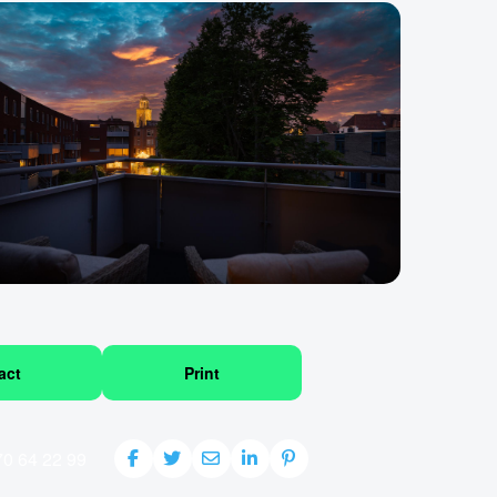
act
Print
70 64 22 99