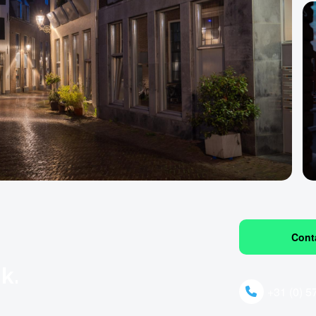
Cont
k.
+31 (0) 5