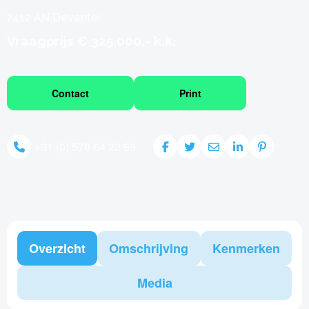
7412 AN Deventer
Vraagprijs € 325.000,- k.k.
Contact
Print
+31 (0) 570 64 22 99
Overzicht
Omschrijving
Kenmerken
Media