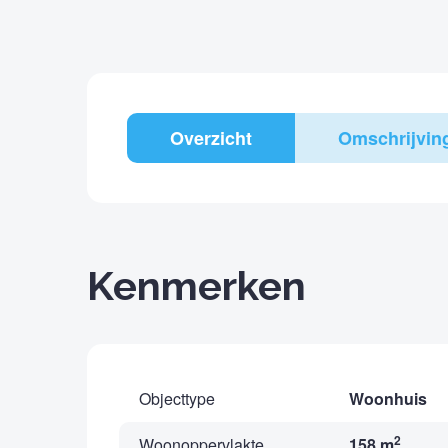
Overzicht
Omschrijvin
Kenmerken
Objecttype
Woonhuis
2
Woonoppervlakte
158 m