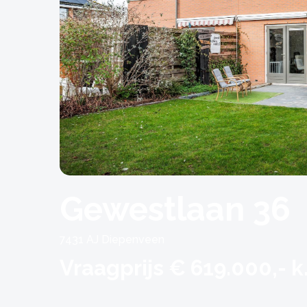
Gewestlaan 36
7431 AJ Diepenveen
Vraagprijs € 619.000,- k.