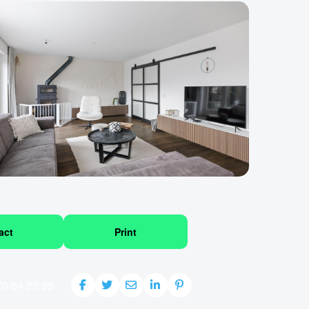
act
Print
70 64 22 99