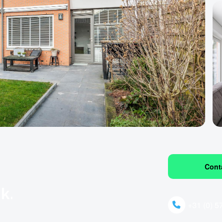
Cont
k.
+31 (0) 5