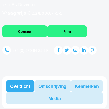
7411 BN Deventer
Vraagprijs € 425.000,- k.k.
Contact
Print
+31 (0) 570 64 22 99
Overzicht
Omschrijving
Kenmerken
Media