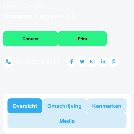
7414 GK Deventer
Vraagprijs € 259.000,- k.k.
Contact
Print
+31 (0) 570 64 22 99
Overzicht
Omschrijving
Kenmerken
Media